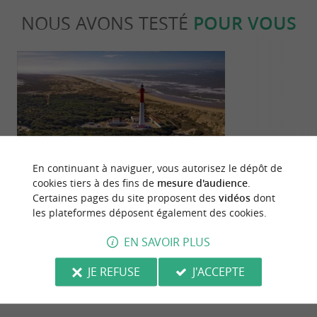
NOUS AVONS TESTÉ
POUR VOUS
Séjours / Weekend
Culturell
En continuant à naviguer, vous autorisez le dépôt de
cookies tiers à des fins de
mesure d'audience
.
Certaines pages du site proposent des
vidéos
dont
Les phares de la Charente Maritime
Découvrir l’îl
les plateformes déposent également des cookies.
paradis dans 
EN SAVOIR PLUS
411 m - Île-d'Aix
411 m - Îl
JE REFUSE
J'ACCEPTE