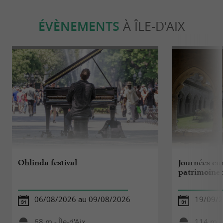
ÉVÈNEMENTS
À ÎLE-D'AIX
Ohlinda festival
Journées eu
patrimoine
06/08/2026 au 09/08/2026
19/09/2
68 m - Île-d'Aix
114 m - 