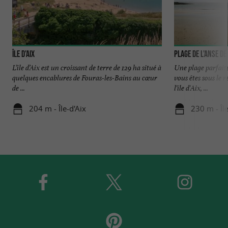
Île d'Aix
Plage de l'anse de 
L’île d’Aix est un croissant de terre de 129 ha situé à
Une plage parfaite
quelques encablures de Fouras-les-Bains au cœur
vous êtes sous le 
de ...
l'île d'Aix, ...
204 m - Île-d'Aix
230 m - Île