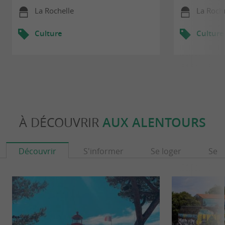
La Rochelle
La Roche
Culture
Culture
À DÉCOUVRIR
AUX ALENTOURS
Découvrir
S'informer
Se loger
Se r