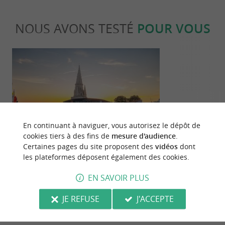
NOUS AVONS TESTÉ
POUR VOUS
Culturelle
Gourmand
En continuant à naviguer, vous autorisez le dépôt de
cookies tiers à des fins de
mesure d'audience
.
Certaines pages du site proposent des
vidéos
dont
les plateformes déposent également des cookies.
Une édition 2026 mémorable aux
Mouclade et é
Francofolies de La Rochelle
traditions cu
EN SAVOIR PLUS
en Charente-
583 m - La Rochelle
583 m - L
JE REFUSE
J'ACCEPTE