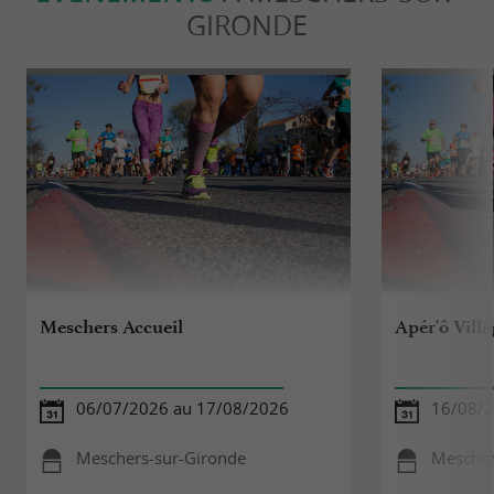
GIRONDE
Meschers Accueil
Apér'ô Vill
06/07/2026 au 17/08/2026
16/08/
Meschers-sur-Gironde
Mescher