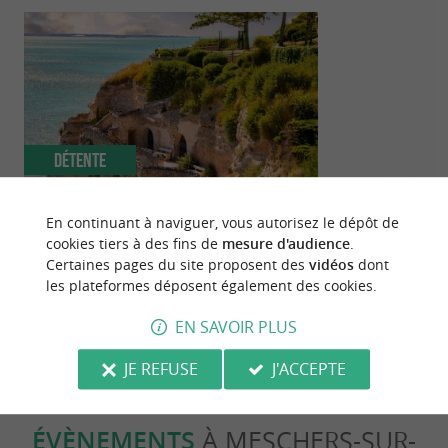
Détente
Familiale
En continuant à naviguer, vous autorisez le dépôt de
Les plus beaux spots photos de la
Visitez une gr
cookies tiers à des fins de
mesure d'audience
.
Charente-Maritime
accrochée sur 
Certaines pages du site proposent des
vidéos
dont
les plateformes déposent également des cookies.
198 m - Meschers-sur-Gironde
198 m - M
EN SAVOIR PLUS
JE REFUSE
J'ACCEPTE
ÉVÈNEMENTS
À MESCHERS-SUR-