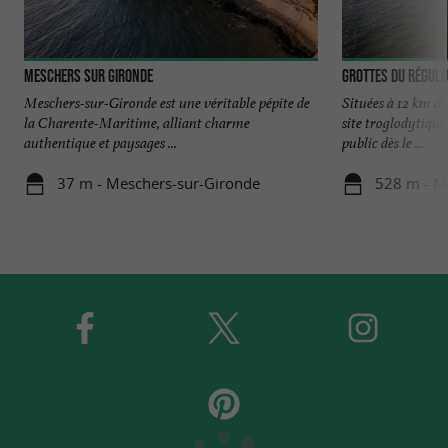
Meschers sur Gironde
Grottes du Régul
Meschers-sur-Gironde est une véritable pépite de
Situées à 12 km de
la Charente-Maritime, alliant charme
site troglodytique
authentique et paysages ...
public dès le ...
37 m - Meschers-sur-Gironde
528 m - M