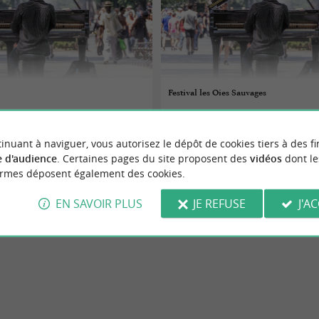
Festival les Oies Sauvages
 au 09/08/2026
07/08/2026 au 09/08/2026
inuant à naviguer, vous autorisez le dépôt de cookies tiers à des fi
s-sur-Mer
Saint-Jean-de-Liversay
 d'audience
. Certaines pages du site proposent des
vidéos
dont le
ormes déposent également des cookies.
Festivals
EN SAVOIR PLUS
JE REFUSE
J'A