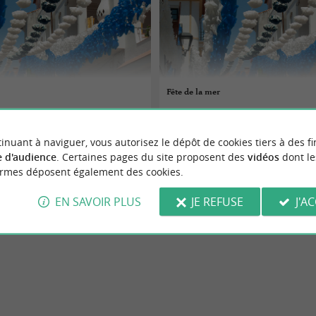
Fête de la mer
08/08/2026
inuant à naviguer, vous autorisez le dépôt de cookies tiers à des fi
ur-Gironde
La Tremblade
 d'audience
. Certaines pages du site proposent des
vidéos
dont le
ormes déposent également des cookies.
aires
Fêtes populaires
EN SAVOIR PLUS
JE REFUSE
J'A