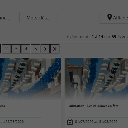
e...
Mots clés...
Affiche
évènements
1 à 14
sur
59
évène
2
3
4
5
ues
Animation - Les Minimes en fête
 au 25/08/2026
01/07/2026 au 31/08/2026