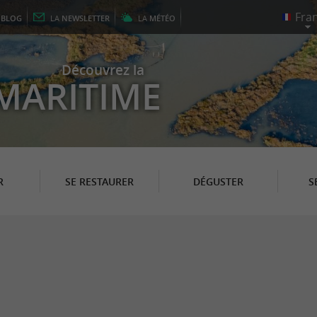
E
BLOG
LA
NEWSLETTER
LA
MÉTÉO
Découvrez la
MARITIME
R
SE RESTAURER
DÉGUSTER
S