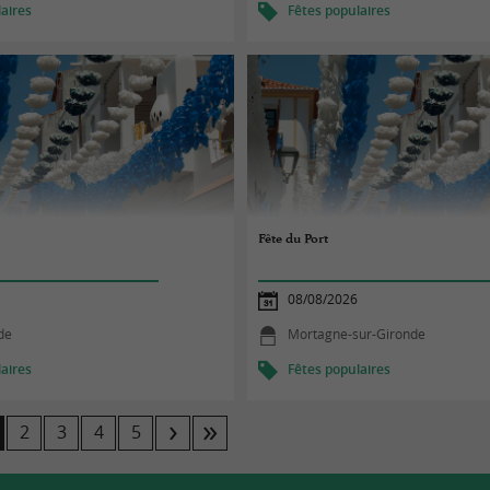
aires
Fêtes populaires
Fête du Port
08/08/2026
de
Mortagne-sur-Gironde
aires
Fêtes populaires
2
3
4
5