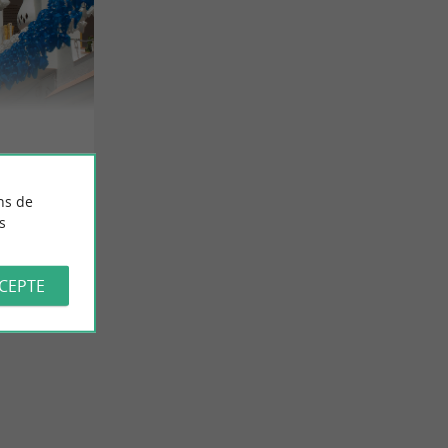
ns de
s
CCEPTE