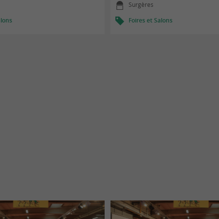
Surgères
alons
Foires et Salons