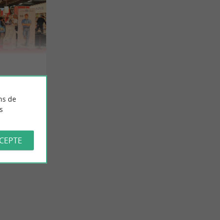
ns de
s
CCEPTE