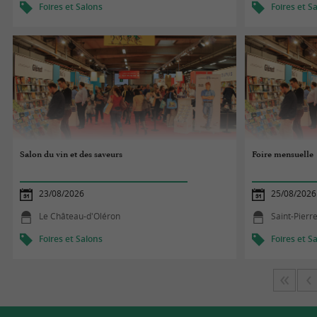
Foires et Salons
Foires et S
Salon du vin et des saveurs
Foire mensuelle
23/08/2026
25/08/2026
Le Château-d'Oléron
Saint-Pierr
Foires et Salons
Foires et S