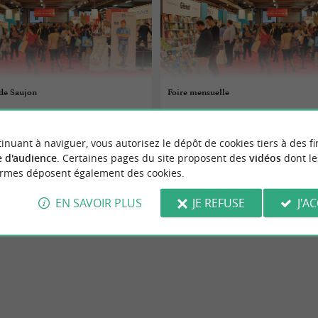
 de Saujon
Foire mensuelle
 au 31/12/2026
01/01/2026 au 31/12/2026
inuant à naviguer, vous autorisez le dépôt de cookies tiers à des fi
Rochefort
 d'audience
. Certaines pages du site proposent des
vidéos
dont le
ormes déposent également des cookies.
alons
Foires et Salons
EN SAVOIR PLUS
JE REFUSE
J'A