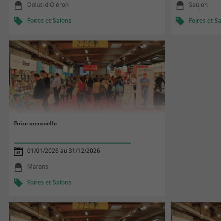
Dolus-d'Oléron
Saujon
Foires et Salons
Foires et S
Foire mensuelle
01/01/2026 au 31/12/2026
Marans
Foires et Salons