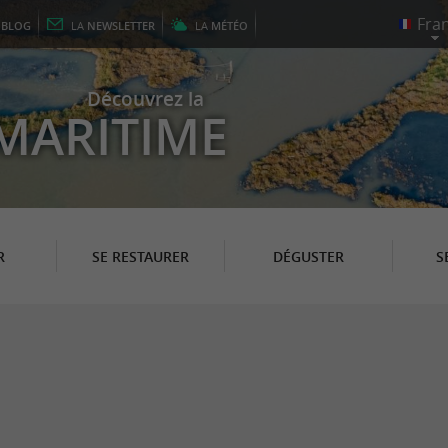
E
BLOG
LA
NEWSLETTER
LA
MÉTÉO
Découvrez la
MARITIME
R
SE RESTAURER
DÉGUSTER
S