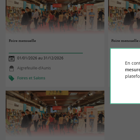
Foire mensuelle
Foire mensuelle
01/01/2026 au 31/12/2026
01/01/2026
En cont
Aigrefeuille-d'Aunis
Saujon
mesure
platef
Foires et Salons
Foires et S