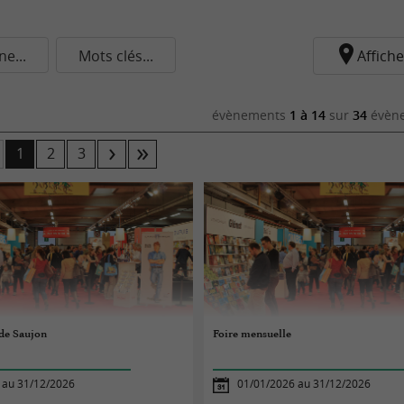
e...
Mots clés...
Affiche
évènements
1 à 14
sur
34
évène
1
2
3
 de Saujon
Foire mensuelle
 au 31/12/2026
01/01/2026 au 31/12/2026