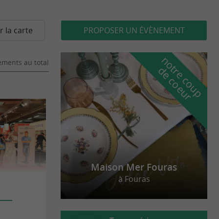
r la carte
PROPOSER UN ÉVÈNEMENT
n
o
t
e
c
o
u
p
e
c
o
e
u
ments au total
r
d
r
Maison Mer Fouras
à Fouras