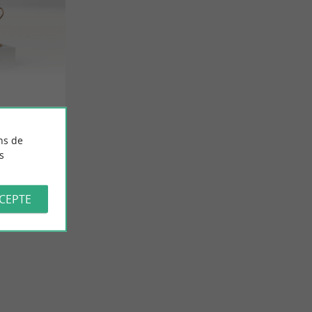
ns de
s
CCEPTE