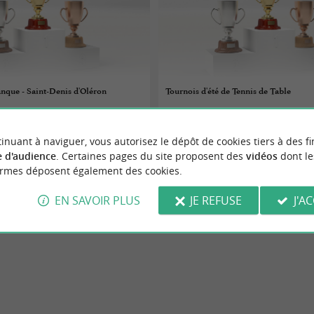
nque - Saint-Denis d'Oléron
Tournois d'été de Tennis de Table
 au 25/08/2026
10/07/2026 au 28/08/2026
inuant à naviguer, vous autorisez le dépôt de cookies tiers à des fi
-d'Oléron
Cozes
 d'audience
. Certaines pages du site proposent des
vidéos
dont le
ormes déposent également des cookies.
urs
Jeux-concours
EN SAVOIR PLUS
JE REFUSE
J'A