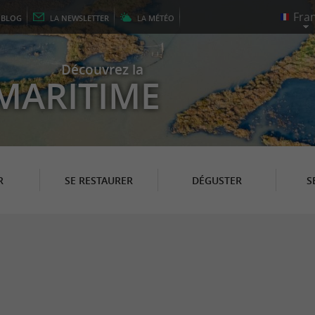
E
BLOG
LA
NEWSLETTER
LA
MÉTÉO
Découvrez la
MARITIME
R
SE RESTAURER
DÉGUSTER
S