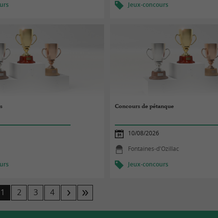
urs
Jeux-concours
s
Concours de pétanque
10/08/2026
Fontaines-d'Ozillac
urs
Jeux-concours
1
2
3
4