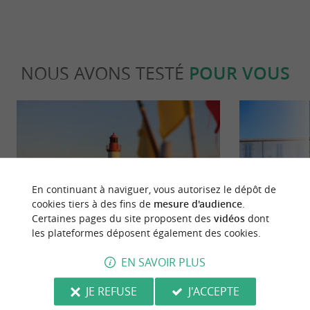
NOUS AVONS TESTÉ
POUR VOUS
En continuant à naviguer, vous autorisez le dépôt de
Séjours / Weekend
Culturell
cookies tiers à des fins de
mesure d'audience
.
Certaines pages du site proposent des
vidéos
dont
les plateformes déposent également des cookies.
La Côtinière, balade au grand air dans
Musée de l’îl
EN SAVOIR PLUS
le 1er port de pêche charentais
dans l’histoir
JE REFUSE
J'ACCEPTE
5,6 km - Saint-Pierre-d'Oléron
5,6 km - S