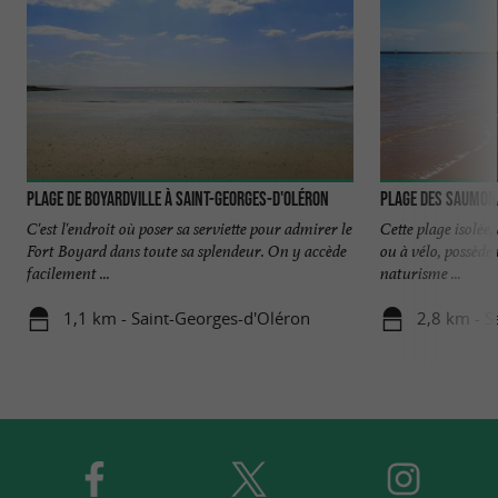
Plage de Boyardville à Saint-Georges-d'Oléron
Plage des Saumon
C'est l'endroit où poser sa serviette pour admirer le
Cette plage isolée
Fort Boyard dans toute sa splendeur. On y accède
ou à vélo, possède
facilement ...
naturisme ...
1,1 km - Saint-Georges-d'Oléron
2,8 km - S