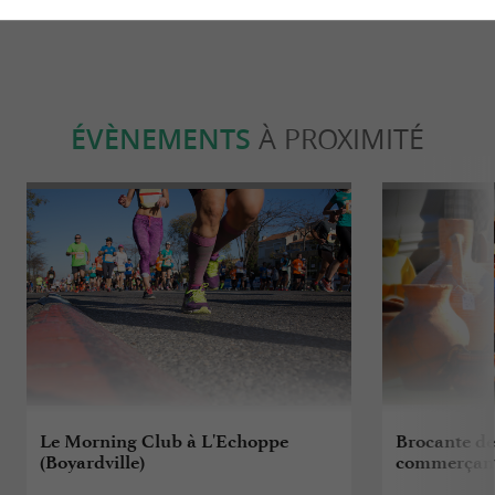
ÉVÈNEMENTS
À PROXIMITÉ
Le Morning Club à L'Echoppe
Brocante de
(Boyardville)
commerçant