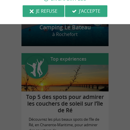
JE REFUSE
J'ACCEPTE
Camping Le Bateau
à Rochefort
Top expériences
Top 5 des spots pour admirer
les couchers de soleil sur l’île
de Ré
Découvrez les plus beaux spots de l’île de
Ré, en Charente-Maritime, pour admirer