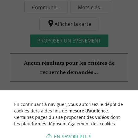
Commune...
Mots clés...
Afficher la carte
PROPOSER UN ÉVÈNEMENT
Aucun résultats pour les critères de
recherche demandés...
n
o
t
e
c
o
u
p
e
c
o
e
u
En continuant à naviguer, vous autorisez le dépôt de
r
d
r
cookies tiers à des fins de
mesure d'audience
.
Certaines pages du site proposent des
vidéos
dont
les plateformes déposent également des cookies.
EN SAVOIR PLUS