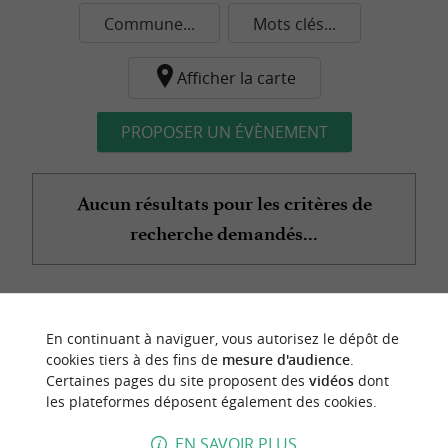
Commune...
Mots clés...
Afficher la carte
PROPOSER UN ÉVÈNEMENT
Aucun résultats pour les critères de
recherche demandés...
n
o
t
e
c
o
u
p
e
c
o
e
u
En continuant à naviguer, vous autorisez le dépôt de
r
d
r
cookies tiers à des fins de
mesure d'audience
.
Certaines pages du site proposent des
vidéos
dont
les plateformes déposent également des cookies.
EN SAVOIR PLUS