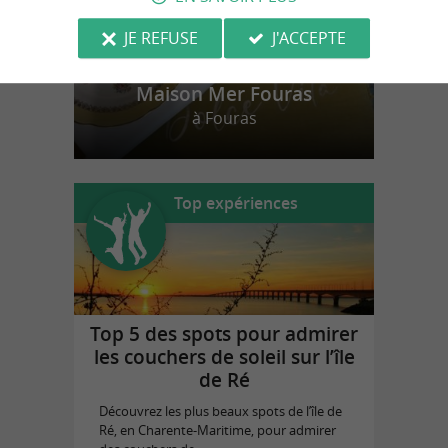
JE REFUSE
J'ACCEPTE
Maison Mer Fouras
à Fouras
Top expériences
Top 5 des spots pour admirer
les couchers de soleil sur l’île
de Ré
Découvrez les plus beaux spots de l’île de
Ré, en Charente-Maritime, pour admirer