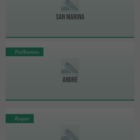
San Marina
Puilboreau
André
Royan