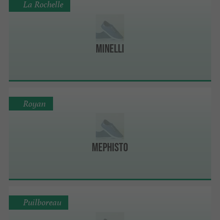
La Rochelle
Minelli
Royan
Mephisto
Puilboreau