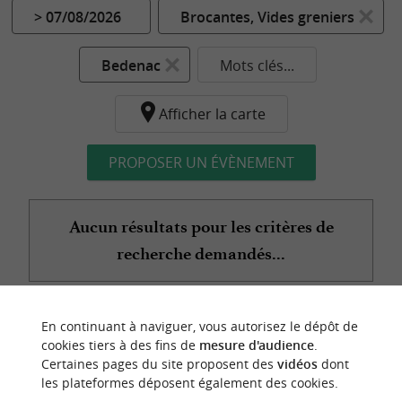
> 07/08/2026
Brocantes, Vides greniers
Bedenac
Mots clés...
Afficher la carte
PROPOSER UN ÉVÈNEMENT
Aucun résultats pour les critères de
recherche demandés...
En continuant à naviguer, vous autorisez le dépôt de
n
o
t
e
c
o
u
p
e
c
o
e
u
cookies tiers à des fins de
mesure d'audience
.
r
d
r
Certaines pages du site proposent des
vidéos
dont
les plateformes déposent également des cookies.