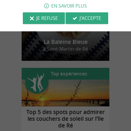
EN SAVOIR PLUS
JE REFUSE
J'ACCEPTE
La Baleine Bleue
à Saint-Martin-de-Ré
Top expériences
Top 5 des spots pour admirer
les couchers de soleil sur l’île
de Ré