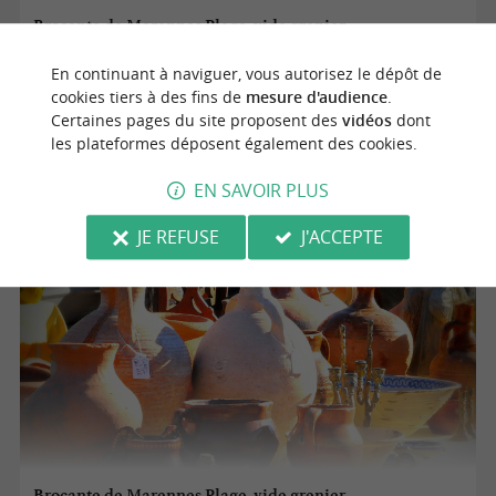
Brocante de Marennes Plage, vide grenier
En continuant à naviguer, vous autorisez le dépôt de
cookies tiers à des fins de
mesure d'audience
.
13/09/2026
Certaines pages du site proposent des
vidéos
dont
les plateformes déposent également des cookies.
Marennes
EN SAVOIR PLUS
Brocantes, Vides greniers
JE REFUSE
J'ACCEPTE
Brocante de Marennes Plage, vide grenier