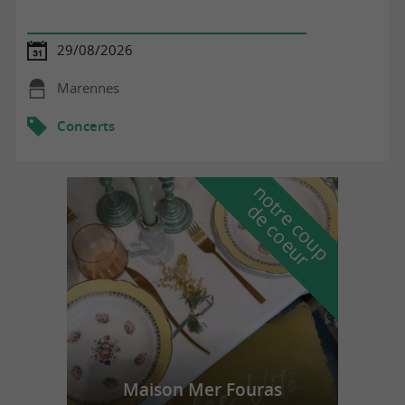
29/08/2026
Marennes
Concerts
n
o
t
e
c
o
u
p
e
c
o
e
u
r
d
r
Maison Mer Fouras