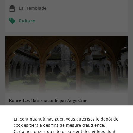
La Tremblade
Culture
Ronce-Les-Bains raconté par Augustine
En continuant à naviguer, vous autorisez le dépôt de
14/08/2026
cookies tiers à des fins de
mesure d'audience
.
Certaines pages du site proposent des
vidéos
dont