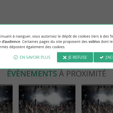
26 mémorable aux Francofolies de
Mouclade et éclade de moules : de
culinaires incontournables en Ch
Maritime
 Rochelle
10,7 km - La Rochelle
inuant à naviguer, vous autorisez le dépôt de cookies tiers à des fi
 d'audience
. Certaines pages du site proposent des
vidéos
dont le
ormes déposent également des cookies.
EN SAVOIR PLUS
JE REFUSE
J'A
ÉVÈNEMENTS
À PROXIMITÉ