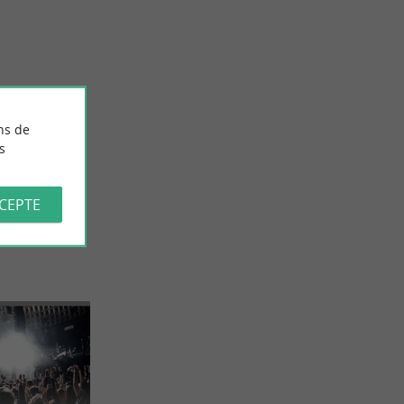
ux traditions
Aquarium La Rochelle : une plongée mémorable
arente-
au fond des océans
10,7 km - La Rochelle
ns de
s
CCEPTE