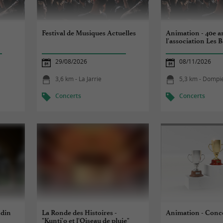
Festival de Musiques Actuelles
Animation - 40e a
l'association Les 
29/08/2026
08/11/2026
3,6 km - La Jarrie
5,3 km - Dompi
Concerts
Concerts
ndin
La Ronde des Histoires -
Animation - Conco
"Kunti'o et l'Oiseau de pluie"