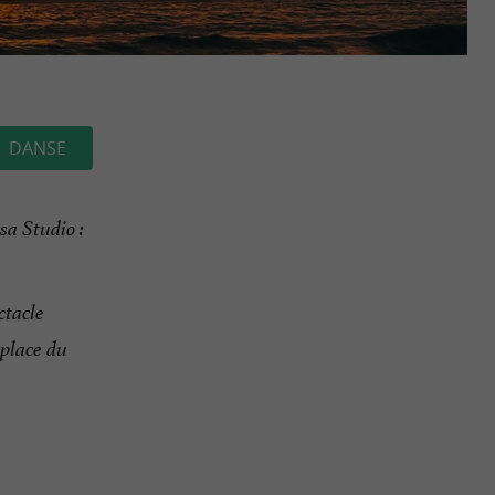
DANSE
sa Studio :
ctacle
 place du