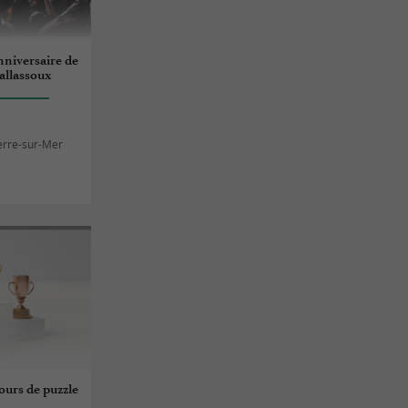
nniversaire de
Ballassoux
erre-sur-Mer
urs de puzzle