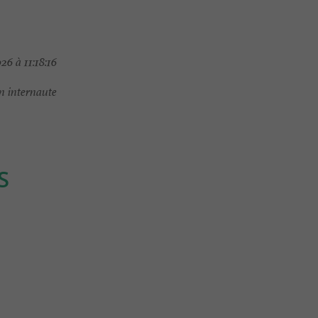
6 à 11:18:16
 internaute
S
Familiale