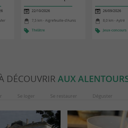
26
22/10/2026
26/09/2026
-Mer
7,5 km - Aigrefeuille-d'Aunis
8,0 km - Aytré
Théâtre
Jeux-concours
À DÉCOUVRIR
AUX ALENTOUR
r
Se loger
Se restaurer
Déguster