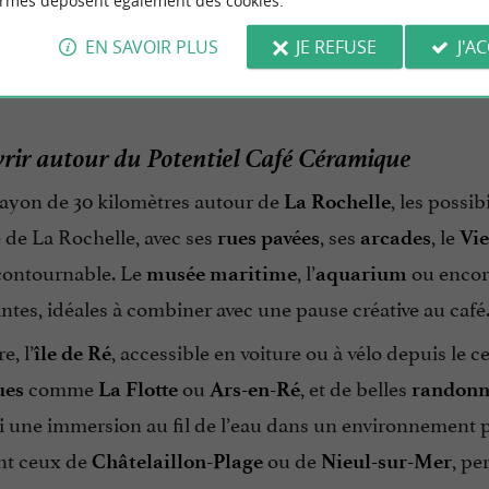
ormes déposent également des cookies.
ors du quotidien. C’est aussi une idée originale pour cé
EN SAVOIR PLUS
JE REFUSE
J'A
 une sortie entre collègues.
rir autour du Potentiel Café Céramique
ayon de 30 kilomètres autour de
, les possi
La Rochelle
 de La Rochelle, avec ses
, ses
, le
rues pavées
arcades
Vie
contournable. Le
, l’
ou encor
musée maritime
aquarium
ntes, idéales à combiner avec une pause créative au café
e, l’
, accessible en voiture ou à vélo depuis le c
île de Ré
comme
ou
, et de belles
ues
La Flotte
Ars-en-Ré
randonné
i une immersion au fil de l’eau dans un environnement p
t ceux de
ou de
, pe
Châtelaillon-Plage
Nieul-sur-Mer