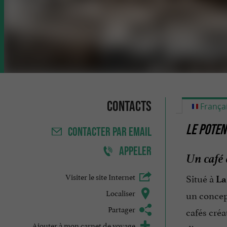
Contacts
França
LE POTEN
CONTACTER
PAR EMAIL
APPELER
Un café c
Visiter le site Internet
Situé à
La
Localiser
un concept
Partager
cafés créa
Ajouter à mon carnet de voyage