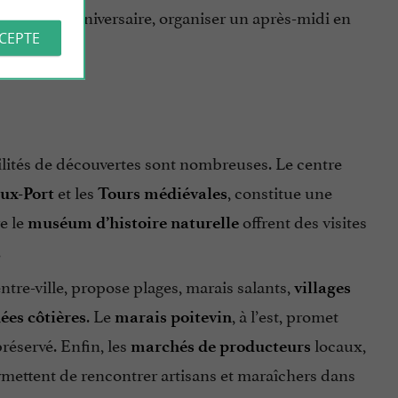
lébrer un anniversaire, organiser un après-midi en
CCEPTE
bilités de découvertes sont nombreuses. Le centre
et les
, constitue une
ux-Port
Tours médiévales
e le
offrent des visites
muséum d’histoire naturelle
.
entre-ville, propose plages, marais salants,
villages
. Le
, à l’est, promet
es côtières
marais poitevin
réservé. Enfin, les
locaux,
marchés de producteurs
rmettent de rencontrer artisans et maraîchers dans