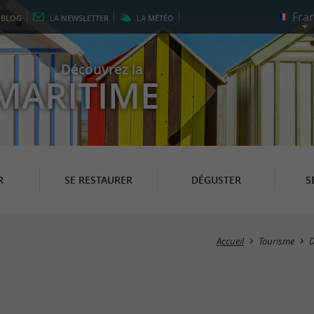
E
BLOG
LA
NEWSLETTER
LA
MÉTÉO
Découvrez la
MARITIME
R
SE RESTAURER
DÉGUSTER
S
Accueil
Tourisme
D