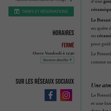
d’une
gou
céramiqu
TARIFS ET RÉSERVATIONS
Le Potent
en quête d
Horaires
en
céram
pour guide
Fermé
Le Potent
Ouvre Vendredi à 13:30
Horaires détaillés
comme un 
Sur les réseaux sociaux
Une atmo
Le Potenti
et une lum
dans des 