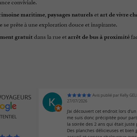
nce conviviale.
,
et
rimoine maritime
paysages naturels
art de vivre ch
se prête à une exploration douce et inspirante.
dans la rue et
fac
ment gratuit
arrêt de bus à proximité
Avis publié par Kelly GEL
 VOYAGEURS
27/07/2026
J’ai découvert cet endroit lors d’un
TENTIEL
me suis donc précipitée pour part
la soirée des 2 ans qui était juste 
Des planches délicieuses et bien 
accueil et service chaleureux ave