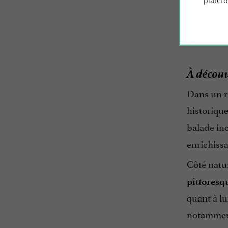
platef
de pause h
famille ou
À découv
Dans un r
historique
balade in
enrichissa
Côté natur
pittoresq
quant à lu
notammen