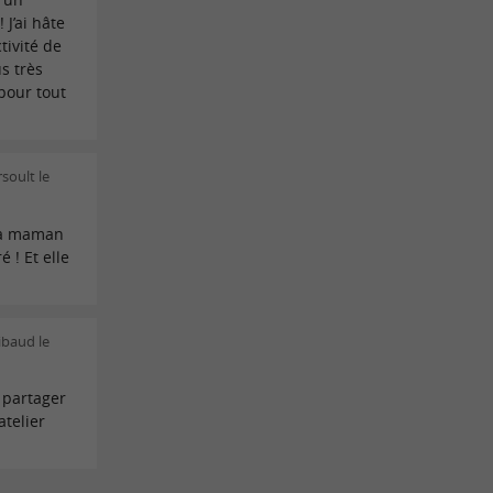
 J’ai hâte
tivité de
s très
 pour tout
soult le
 ma maman
 ! Et elle
ibaud le
 partager
telier