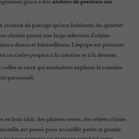
magination grâce à des
ateliers de peinture sur
ux curieux de passage qu’aux habitants du quartier
èce choisie parmi une large sélection d’objets
iance douce et bienveillante. L'équipe est présente
t un cadre propice à la création et à la détente.
r celles et ceux qui souhaitent explorer la création
ent personnel.
r en bois clair, des plantes vertes, des objets chinés
urelle, est pensé pour accueillir petits et grands
ce ou pour partager un moment convivial entre