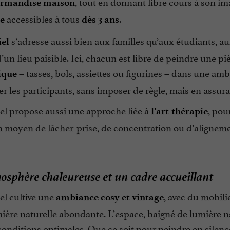
, tout en donnant libre cours à son i
rmandise maison
accessibles à tous
.
e
dès 3 ans
s’adresse aussi bien aux familles qu’aux étudiants, a
iel
’un lieu paisible. Ici, chacun est libre de peindre une pi
– tasses, bols, assiettes ou figurines – dans une amb
ique
r les participants, sans imposer de règle, mais en assuran
iel propose aussi une approche liée à
, pou
l’art-thérapie
moyen de lâcher-prise, de concentration ou d’alignem
sphère chaleureuse et un cadre accueillant
el cultive une
, avec du mobilie
ambiance cosy et vintage
ière naturelle abondante. L’espace, baigné de lumière nat
conditions optimales. Que ce soit pour peindre en silen