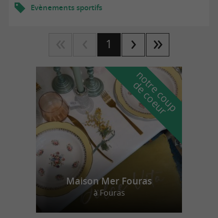
Evènements sportifs
1
n
o
t
e
c
o
u
p
e
c
o
e
u
r
d
r
Maison Mer Fouras
à Fouras