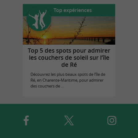
Top expériences
Top 5 des spots pour admirer
les couchers de soleil sur l’île
de Ré
Découvrez les plus beaux spots de l’île de
Ré, en Charente-Maritime, pour admirer
des couchers de ...