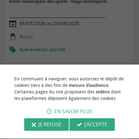
École municipale des sports - Stage multisports
06/07/2026 au 26/08/2026
Royan
Evènements sportifs
En continuant à naviguer, vous autorisez le dépôt de
cookies tiers à des fins de
mesure d'audience
.
Certaines pages du site proposent des
vidéos
dont
les plateformes déposent également des cookies.
EN SAVOIR PLUS
JE REFUSE
J'ACCEPTE
Atout plage - Renforcement musculaire