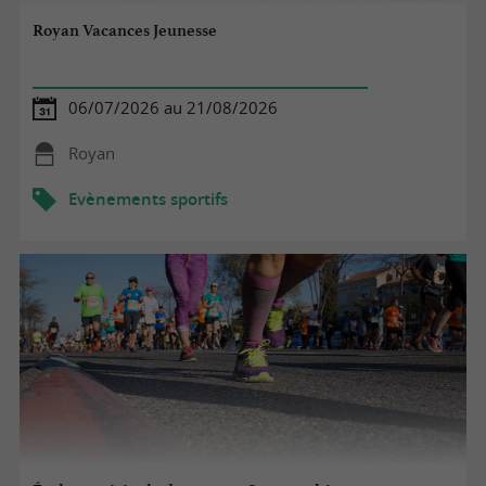
Royan Vacances Jeunesse
06/07/2026 au 21/08/2026
Royan
Evènements sportifs