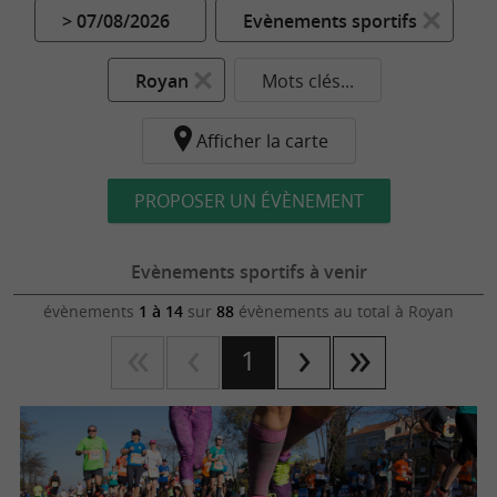
> 07/08/2026
Evènements sportifs
Royan
Mots clés...
Afficher la carte
PROPOSER UN ÉVÈNEMENT
Evènements sportifs à venir
évènements
1 à 14
sur
88
évènements au total
à Royan
1