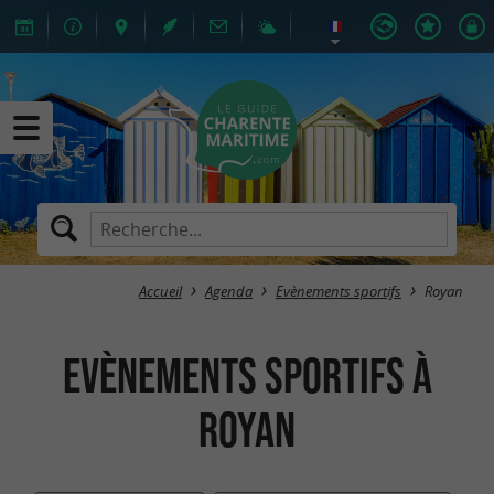
Accueil
Agenda
Evènements sportifs
Royan
Evènements sportifs à
Royan