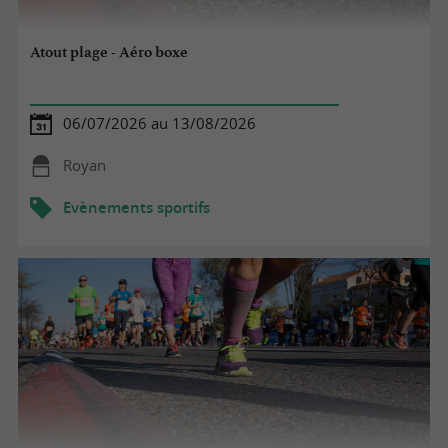
Atout plage - Aéro boxe
06/07/2026 au 13/08/2026
Royan
Evènements sportifs