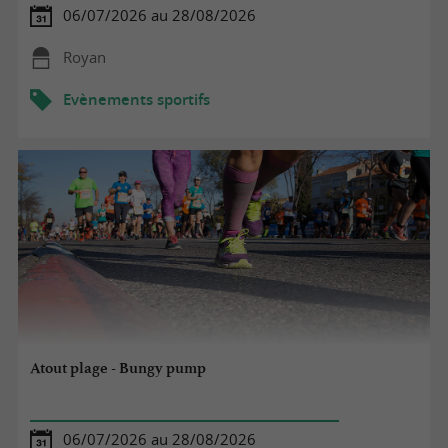
06/07/2026 au 28/08/2026
Royan
Evènements sportifs
Atout plage - Bungy pump
06/07/2026 au 28/08/2026