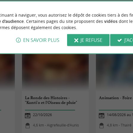
inuant à naviguer, vous autorisez le dépôt de cookies tiers à des fi
 d'audience
. Certaines pages du site proposent des
vidéos
dont le
ormes déposent également des cookies.
ÉVÈNEMENTS
À PROXIMITÉ
EN SAVOIR PLUS
JE REFUSE
J'A
La Ronde des Histoires -
Animation - Foire
"Kunti'o et l'Oiseau de pluie"
22/10/2026
14/08/2026 au 
4,6 km - Aigrefeuille-d'Aunis
4,8 km - Thairé