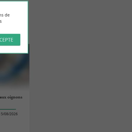
ns de
s
CCEPTE
 aux oignons
15/08/2026