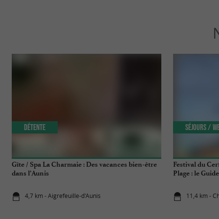
Détente
Séjours / W
Gîte / Spa La Charmaie : Des vacances bien-être
Festival du Cer
dans l’Aunis
Plage : le Gui
vous !
4,7 km - Aigrefeuille-d'Aunis
11,4 km - Ch