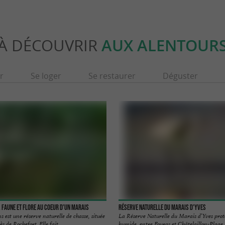
À DÉCOUVRIR
AUX ALENTOUR
r
Se loger
Se restaurer
Déguster
 Faune et Flore au coeur d'un marais
Réserve Naturelle du Marais d'Yves
est une réserve naturelle de chasse, située
La Réserve Naturelle du Marais d’Yves pro
 de Rochefort. Elle fait ...
humide, entre Fouras et Châtelaillon-Plage, e