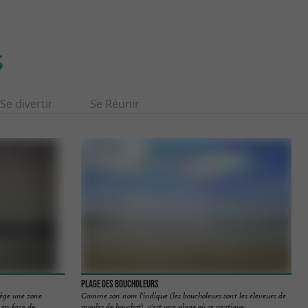
S
Se divertir
Se Réunir
Plage des Boucholeurs
tège une zone
Comme son nom l'indique (les boucholeurs sont les éleveurs de
n face de ...
moules de bouchot), c'est une plage où se pratique ...