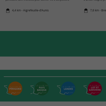
4,4 km - Aigrefeuille-d'Aunis
7,6 km - Br