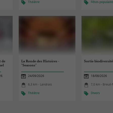
Théâtre
Fêtes populair
t de
La Ronde des Histoires -
Sortie biodiversit
uel
"Seasons"
26
24/09/2026
18/08/2026
6,3 km - Landrais
7,0 km - Breuil
Théâtre
Divers