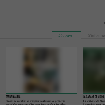
Découvrir
S'informe
Terre d'Aunis
La Cabane de Moins,
Atelier de création et d'expérimentation Le grès et la
La Cabane de Moins 
porcelaine sont travaillés pour donner vie à des pièces ...
à Breuil-Magné, près