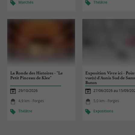
Marchés
Théâtre
La Ronde des Histoires - "Le
Exposition Vivre ici - Poin
Petit Pinceau de Klee"
vue(s) d'Aunis Sud de Sam
Buton
29/10/2026
27/06/2026 au 15/09/20
4,9 km - Forges
5,0 km - Forges
Théâtre
Expositions