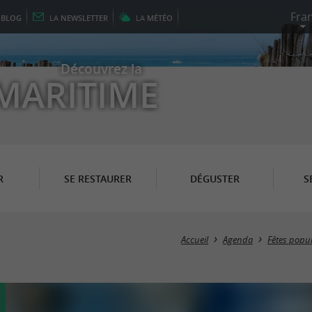
E
BLOG
LA
NEWSLETTER
LA
MÉTÉO
Découvrez la
MARITIME
R
SE RESTAURER
DÉGUSTER
S
Accueil
Agenda
Fêtes popul