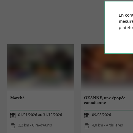
En cont
mesure
platef
Marché
OZANNE, une épopée
canadienne
01/01/2026 au 31/12/2026
09/08/2026
2,2 km - Ciré-d'Aunis
4,0 km - Ardillières