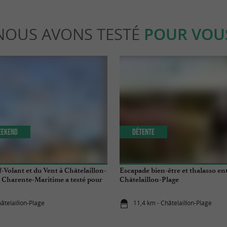
NOUS AVONS TESTÉ
POUR VOU
eekend
Détente
f-Volant et du Vent à Châtelaillon-
Escapade bien-être et thalasso entr
de Charente-Maritime a testé pour
Châtelaillon-Plage
âtelaillon-Plage
11,4 km - Châtelaillon-Plage