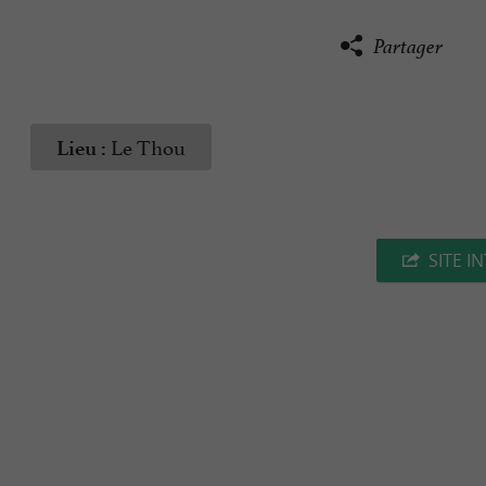
Partager
Le Thou
Lieu :
SITE I