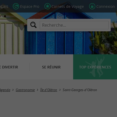
Espace Pro
Carnets de Voyage
Connexion
E DIVERTIR
SE RÉUNIR
TOP EXPÉRIENCES
Masquer la carte
Agenda
Gastronomie
Île d'Oléron
Saint-Georges-d'Oléron