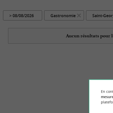
> 08/08/2026
Gastronomie
Saint-Geor
Aucun résultats pour l
En cont
mesure
platef