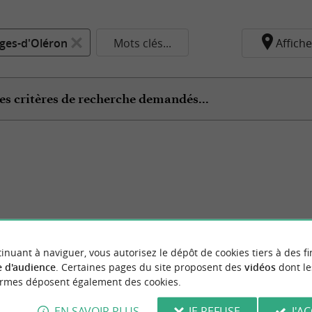
ges-d'Oléron
Mots clés...
Affiche
es critères de recherche demandés...
inuant à naviguer, vous autorisez le dépôt de cookies tiers à des fi
 d'audience
. Certaines pages du site proposent des
vidéos
dont le
ormes déposent également des cookies.
EN SAVOIR PLUS
JE REFUSE
J'A