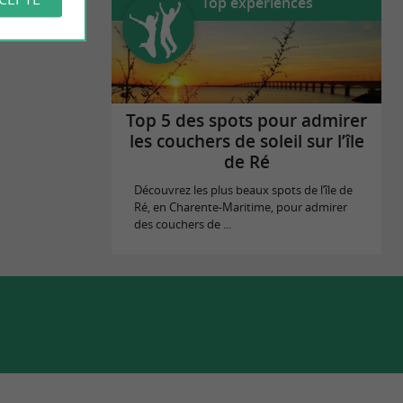
Top expériences
Top 5 des spots pour admirer
les couchers de soleil sur l’île
de Ré
Découvrez les plus beaux spots de l’île de
Ré, en Charente-Maritime, pour admirer
des couchers de ...