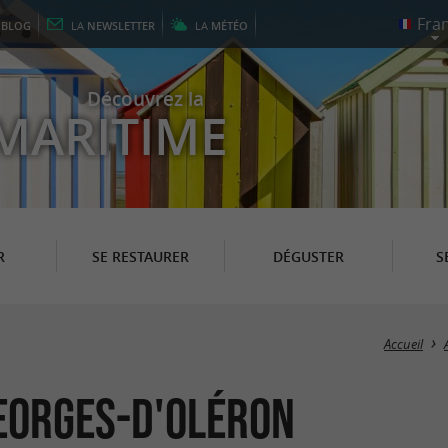
E
BLOG
LA
NEWSLETTER
LA
MÉTÉO
Découvrez la
MARITIME
R
SE RESTAURER
DÉGUSTER
S
Accueil
eorges-d'Oléron