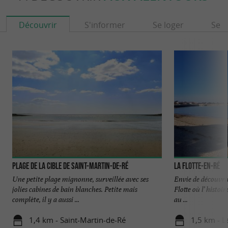
Découvrir
S'informer
Se loger
Se r
Plage de la Cible de Saint-Martin-de-Ré
La Flotte-en-Ré
Une petite plage mignonne, surveillée avec ses
Envie de découvrir
jolies cabines de bain blanches. Petite mais
Flotte où l’ histo
complète, il y a aussi ...
au ...
1,4 km - Saint-Martin-de-Ré
1,5 km - L