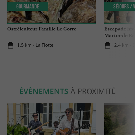
Gourmande
Séjours /
Ostréiculteur Famille Le Corre
Escapade hiver
Martin-de Ré
1,5 km - La Flotte
2,4 km - 
ÉVÈNEMENTS
À PROXIMITÉ