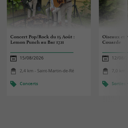
Concert Pop/Rock du 15 Août :
Oiseaux et 
Lemon Punch au Bar 1721
Couarde
15/08/2026
12/08/
2,4 km - Saint-Martin-de-Ré
7,0 km 
Concerts
Sorties