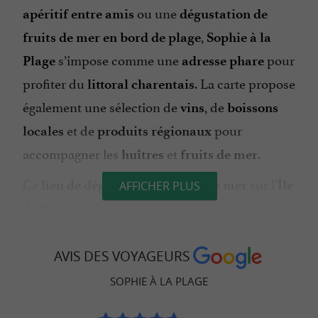
ou une
apéritif entre amis
dégustation de
,
fruits de mer en bord de plage
Sophie à la
s’impose comme une
pour
Plage
adresse phare
profiter du
. La carte propose
littoral charentais
également une sélection de
, de
vins
boissons
et de
pour
locales
produits régionaux
accompagner les
et
.
huîtres
fruits de mer
Ce
sur l’
lieu de dégustation en bord de mer
Île
AFFICHER PLUS
est également idéal pour l’organisation
de Ré
d’
:
événements privés et professionnels
,
mariage en bord de mer
AVIS DES VOYAGEURS
séminaire
,
,
d’entreprise à La Flotte
réception
SOPHIE À LA PLAGE
ou
.
anniversaire
privatisation du lieu