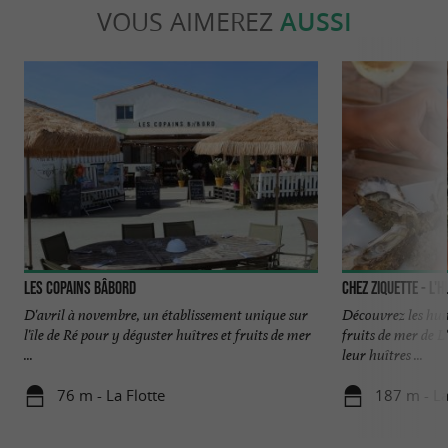
VOUS AIMEREZ
AUSSI
Les Copains Bâbord
Chez Ziquette - L'h
D'avril à novembre, un établissement unique sur
Découvrez les huît
l'île de Ré pour y déguster huîtres et fruits de mer
fruits de mer de 
...
leur huîtres ...
76 m - La Flotte
187 m - La