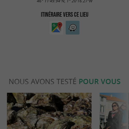
46° 11'49.94"N, 1° 20'16.27"W
ITINÉRAIRE VERS CE LIEU
NOUS AVONS TESTÉ
POUR VOUS