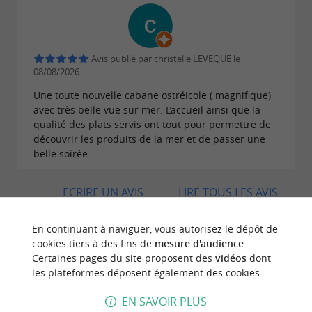
Avis publié par christelle LEVEQUE le
08/08/2026
Une toute nouvelle cabane ostréicole ( magnifique)
avec très belle vue sur mer. L’accueil ainsi que la
qualité des plats servis ont tout pour permettre de
découvrir les produits de la mer et de passer une
belle soirée.
ECRIRE UN AVIS
LIRE TOUS LES AVIS
© Google 2026
En continuant à naviguer, vous autorisez le dépôt de
cookies tiers à des fins de
mesure d'audience
.
Certaines pages du site proposent des
vidéos
dont
les plateformes déposent également des cookies.
BALADES
À PROXIMITÉ
EN SAVOIR PLUS