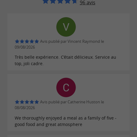
96 avis
Son
, sa
et son
cadre naturel
vue sur l’océan
en font un
.
ambiance conviviale
lieu recherché
Une
pour
adresse à découvrir sans attendre
savourer des
sur l’
huîtres et fruits de mer
Île
Avis publié par Vincent Raymond le
.
de Ré
09/08/2026
Très belle expérience. C’était délicieux. Service au
top, joli cadre.
Avis publié par Catherine Huston le
08/08/2026
We thoroughly enjoyed a meal as a family of five -
good food and great atmosphere