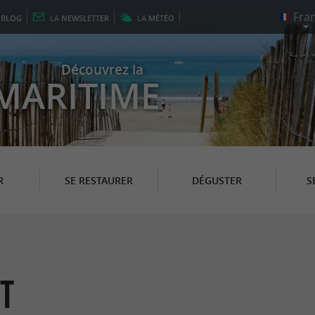
E
BLOG
LA
NEWSLETTER
LA
MÉTÉO
Découvrez la
MARITIME
R
SE RESTAURER
DÉGUSTER
S
t