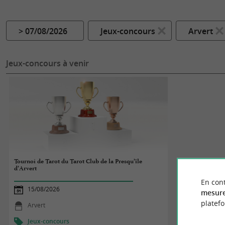
> 07/08/2026
Jeux-concours
Arvert
Jeux-concours à venir
Tournoi de Tarot du Tarot Club de la Presqu’île
d’Arvert
En cont
15/08/2026
mesure
platef
Arvert
Jeux-concours