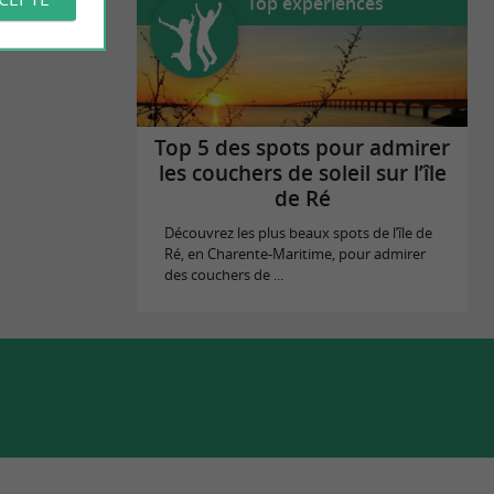
Top expériences
Top 5 des spots pour admirer
les couchers de soleil sur l’île
de Ré
Découvrez les plus beaux spots de l’île de
Ré, en Charente-Maritime, pour admirer
des couchers de ...