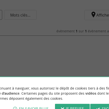
Mots clés...
Affiche
évènement
1
sur
1
évènement au
inuant à naviguer, vous autorisez le dépôt de cookies tiers à des fi
 d'audience
. Certaines pages du site proposent des
vidéos
dont le
ormes déposent également des cookies.
EN SAVOIR PLUS
JE REFUSE
J'A