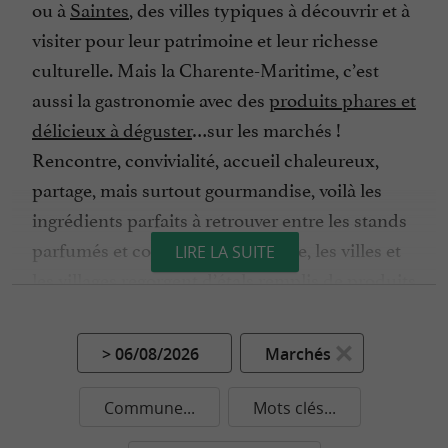
ou à
Saintes
, des villes typiques à découvrir et à
visiter pour leur patrimoine et leur richesse
culturelle. Mais la Charente-Maritime, c’est
aussi la gastronomie avec des
produits phares et
délicieux à déguster
…sur les marchés !
Rencontre, convivialité, accueil chaleureux,
partage, mais surtout gourmandise, voilà les
ingrédients parfaits à retrouver entre les stands
parfumés et colorés. Toute l’année, les villes et
LIRE LA SUITE
les villages regorgent d’étals remplis de produits
frais, l’idéal pour remplir son panier quand on
aime cuisiner, et se régaler.
> 06/08/2026
Marchés
En Charente-Maritime, difficile de ne pas
s’attabler devant un copieux plateau de fruits
Commune...
Mots clés...
de mer, avec notamment les huîtres fines claires