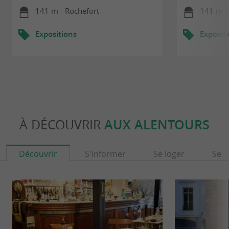
141 m - Rochefort
141 m -
Expositions
Exposit
À DÉCOUVRIR
AUX ALENTOURS
Découvrir
S'informer
Se loger
Se r