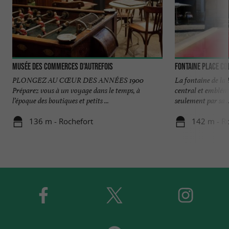
Musée des commerces d'autrefois
Fontaine Place Co
PLONGEZ AU CŒUR DES ANNÉES 1900
La fontaine de la 
Préparez vous à un voyage dans le temps, à
central et emblém
l’époque des boutiques et petits ...
seulement par sa ..
136 m - Rochefort
142 m - R