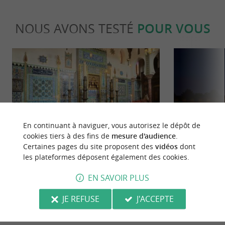
NOUS AVONS TESTÉ
POUR VOUS
Culturelle
Culturell
En continuant à naviguer, vous autorisez le dépôt de
cookies tiers à des fins de
mesure d'audience
.
Certaines pages du site proposent des
vidéos
dont
les plateformes déposent également des cookies.
Visite de La Maison Pierre Loti de
Oceana Lumina
Rochefort : une réouverture à ne pas
improbable à 
EN SAVOIR PLUS
manquer
167 m - Rochefort
167 m - R
JE REFUSE
J'ACCEPTE