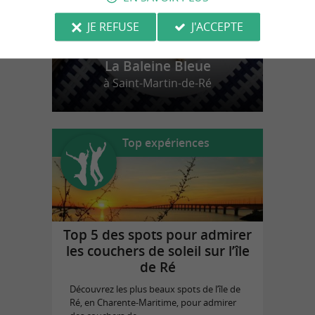
JE REFUSE
J'ACCEPTE
La Baleine Bleue
à Saint-Martin-de-Ré
Top expériences
Top 5 des spots pour admirer
les couchers de soleil sur l’île
de Ré
Découvrez les plus beaux spots de l’île de
Ré, en Charente-Maritime, pour admirer