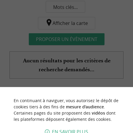
Mots clés...
Afficher la carte
PROPOSER UN ÉVÈNEMENT
Aucun résultats pour les critères de
recherche demandés...
n
o
t
e
c
o
u
p
e
c
o
e
u
En continuant à naviguer, vous autorisez le dépôt de
r
d
r
cookies tiers à des fins de
mesure d'audience
.
Certaines pages du site proposent des
vidéos
dont
les plateformes déposent également des cookies.
EN SAVOIR PLUS