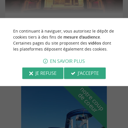
Sites en scène - Aramis et le secret des fadets
En continuant à naviguer, vous autorisez le dépôt de
cookies tiers à des fins de
mesure d'audience
.
22/08/2026
Certaines pages du site proposent des
vidéos
dont
les plateformes déposent également des cookies.
Montlieu-la-Garde
EN SAVOIR PLUS
Théâtre
JE REFUSE
J'ACCEPTE
n
o
t
e
c
o
u
p
e
c
o
e
u
r
d
r