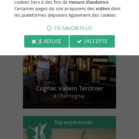
cookies tiers à des fins de
mesure d'audience
.
Certaines pages du site proposent des
vidéos
dont
les plateformes déposent également des cookies.
n
o
t
e
c
o
u
p
e
c
o
e
u
r
d
r
EN SAVOIR PLUS
JE REFUSE
J'ACCEPTE
Cognac Vallein Tercinier
à Chermignac
Top expériences