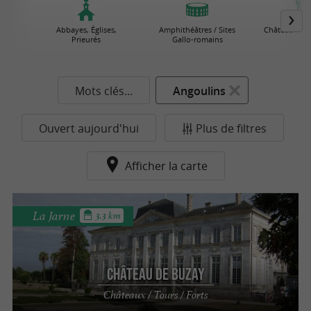
Abbayes, Églises,
Amphithéâtres / Sites
Châteaux / To
Prieurés
Gallo-romains
Mots clés...
Angoulins
Ouvert aujourd'hui
Plus de filtres
Afficher la carte
La Jarne
3.3 km
Château de Buzay
Châteaux / Tours / Forts