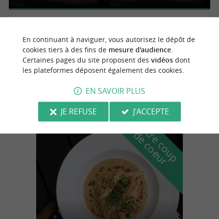
Angoulins
En continuant à naviguer, vous autorisez le dépôt de
cookies tiers à des fins de
mesure d'audience
.
Certaines pages du site proposent des
vidéos
dont
les plateformes déposent également des cookies.
The Peak
Parcs à thèmes
EN SAVOIR PLUS
JE REFUSE
J'ACCEPTE
n
o
t
e
c
o
u
p
e
c
o
e
u
r
d
r