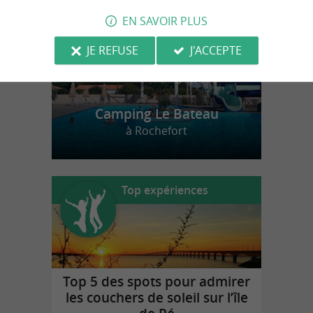
EN SAVOIR PLUS
JE REFUSE
J'ACCEPTE
Camping Le Bateau
à Rochefort
Top expériences
Top 5 des spots pour admirer
les couchers de soleil sur l’île