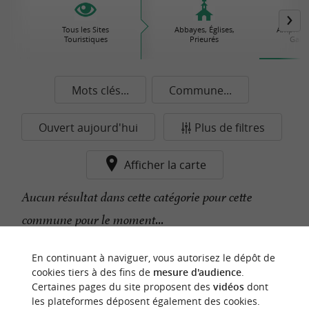
Tous les Sites
Abbayes, Églises,
Amphithé
Touristiques
Prieurés
Gallo
Mots clés...
Commune...
Ouvert aujourd'hui
Plus de filtres
Afficher la carte
Aucun résultat dans cette catégorie pour cette
commune pour le moment...
En continuant à naviguer, vous autorisez le dépôt de
n
o
t
e
c
o
u
p
e
c
o
e
u
cookies tiers à des fins de
mesure d'audience
.
r
d
r
Certaines pages du site proposent des
vidéos
dont
les plateformes déposent également des cookies.