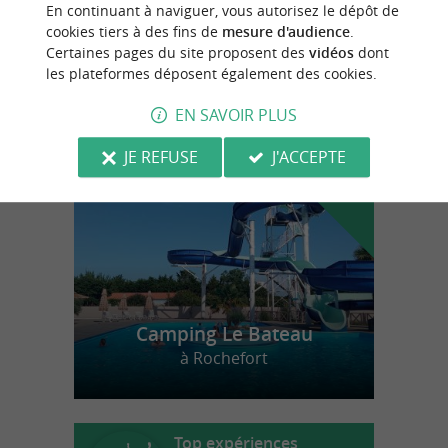
Le Musée de l'Ile d'Oléron
En continuant à naviguer, vous autorisez le dépôt de
cookies tiers à des fins de
mesure d'audience
.
Certaines pages du site proposent des
vidéos
dont
les plateformes déposent également des cookies.
n
o
t
e
c
o
u
p
e
c
o
e
u
EN SAVOIR PLUS
r
d
r
JE REFUSE
J'ACCEPTE
Camping Le Bateau
à Rochefort
Top expériences