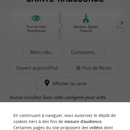
Tous les Sites
Abbayes, Églises,
Amphithé
Touristiques
Prieurés
Gallo
Mots clés...
Commune...
Ouvert aujourd'hui
Plus de filtres
Afficher la carte
Aucun résultat dans cette catégorie pour cette
commune pour le moment...
En continuant à naviguer, vous autorisez le dépôt de
cookies tiers à des fins de
mesure d'audience
.
Certaines pages du site proposent des
vidéos
dont