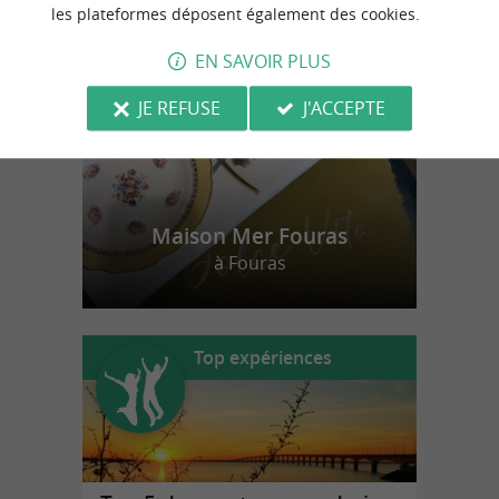
n
o
t
e
c
o
u
p
e
c
o
e
u
r
d
r
les plateformes déposent également des cookies.
EN SAVOIR PLUS
JE REFUSE
J'ACCEPTE
Maison Mer Fouras
à Fouras
Top expériences