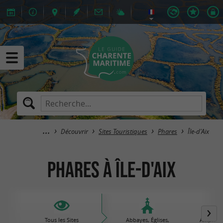
Découvrir
Sites Touristiques
Phares
Île-d'Aix
Phares à Île-d'Aix
Tous les Sites
Abbayes, Églises,
Amphithé