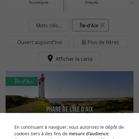
Touristiques
Prieurés
Gallo
Mots clés...
Île-d'Aix
Ouvert aujourd'hui
Plus de filtres
Afficher la carte
Île-d'Aix
Phare de l'île d'Aix
En continuant à naviguer, vous autorisez le dépôt de
cookies tiers à des fins de
mesure d'audience
.