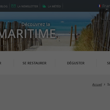
E
BLOG
LA
NEWSLETTER
LA
MÉTÉO
Découvrez la
MARITIME
R
SE RESTAURER
DÉGUSTER
S
Accueil
T