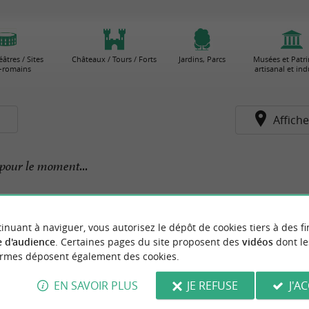
âtres / Sites
Châteaux / Tours / Forts
Jardins, Parcs
Musées et Patr
-romains
artisanal et ind
s
Affiche
pour le moment...
inuant à naviguer, vous autorisez le dépôt de cookies tiers à des fi
 d'audience
. Certaines pages du site proposent des
vidéos
dont le
ormes déposent également des cookies.
EN SAVOIR PLUS
JE REFUSE
J'A