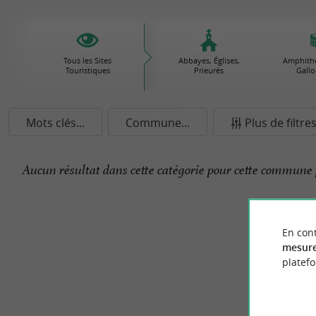
Tous les Sites
Abbayes, Églises,
Amphithé
Touristiques
Prieurés
Gallo
Mots clés...
Commune...
Plus de filtre
Aucun résultat dans cette catégorie pour cette commune 
En cont
mesure
platef