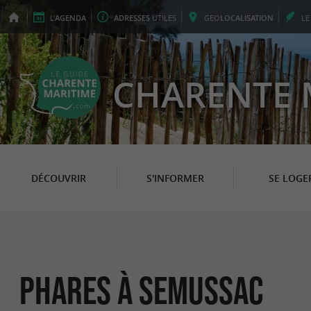
L'
AGENDA
ADRESSES
UTILES
GEO
LOCALISATION
L
CHARENTE 
DÉCOUVRIR
S'INFORMER
SE LOGE
Phares à Semussac