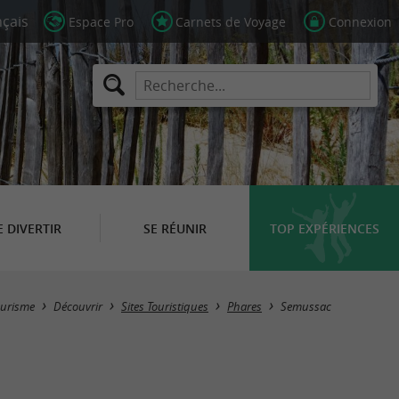
Espace Pro
Carnets de Voyage
Connexion
E DIVERTIR
SE RÉUNIR
TOP EXPÉRIENCES
Masquer la carte
ourisme
Découvrir
Sites Touristiques
Phares
Semussac