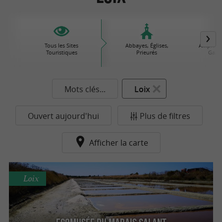
Tous les Sites
Abbayes, Églises,
Amphithé
Touristiques
Prieurés
Gallo
Mots clés...
Loix
Ouvert aujourd'hui
Plus de filtres
Afficher la carte
Loix