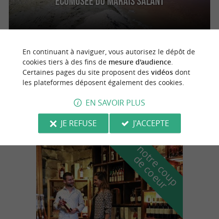
Ecomusée du Marais Salant
En continuant à naviguer, vous autorisez le dépôt de
Loix
cookies tiers à des fins de
mesure d'audience
.
Certaines pages du site proposent des
vidéos
dont
les plateformes déposent également des cookies.
Les Marais salants de l’île de Ré
EN SAVOIR PLUS
JE REFUSE
J'ACCEPTE
n
o
t
e
c
o
u
p
e
c
o
e
u
r
d
r