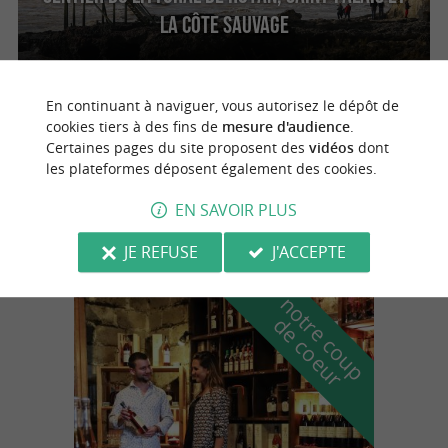
la Côte Sauvage
En continuant à naviguer, vous autorisez le dépôt de
Saint-Palais-sur-Mer
4.8 km
cookies tiers à des fins de
mesure d'audience
.
Certaines pages du site proposent des
vidéos
dont
les plateformes déposent également des cookies.
Sentier des Douaniers
EN SAVOIR PLUS
JE REFUSE
J'ACCEPTE
n
o
t
e
c
o
u
p
e
c
o
e
u
r
d
r