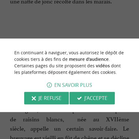
une natte de jonc récolté dans les marais.
En continuant à naviguer, vous autorisez le dépôt de
cookies tiers à des fins de
mesure d'audience
.
Certaines pages du site proposent des
vidéos
dont
les plateformes déposent également des cookies.
Le
Cognac
, comme le
Pineau
sont les symboles
de ce territoire.
EN SAVOIR PLUS
JE REFUSE
J'ACCEPTE
Le Cognac, eau de vie réputée obtenue à partir
de raisins blancs, née au XVIIème
siècle, appelle un certain savoir-faire. Le
breuvage est vieilli en fût de chêne et se décline