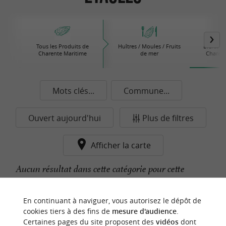
Tous les Produits de
Huîtres / Moules / Fruits
Bières /
Charente Maritime
de mer
Charent
Mots clés...
Commune...
Ouvert aujourd'hui
Plus de filtres
Afficher la carte
Aucun résultat dans cette catégorie pour cette
commune pour le moment...
En continuant à naviguer, vous autorisez le dépôt de
cookies tiers à des fins de
mesure d'audience
.
Certaines pages du site proposent des
vidéos
dont