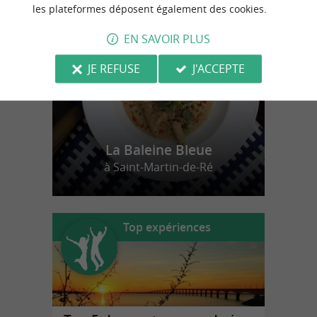
n
o
t
e
c
o
u
p
e
c
o
e
u
r
d
r
les plateformes déposent également des cookies.
EN SAVOIR PLUS
JE REFUSE
J'ACCEPTE
La Baleine Bleue
à Saint-Martin-de-Ré
Top expériences