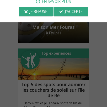
EN SAVOIR PLUS
JE REFUSE
J'ACCEPTE
Maison Mer Fouras
à Fouras
Top expériences
Top 5 des spots pour admirer
les couchers de soleil sur l’île
de Ré
Découvrez les plus beaux spots de l’île de