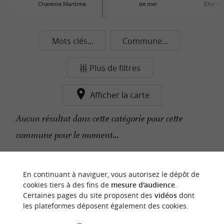
Charente Maritime
de mer
Charent
Mots clés...
Commune...
Plus de filtres
Afficher la carte
Aucun résultat dans cette catégorie pour cette
commune pour le moment...
n
o
t
e
c
o
u
p
e
c
o
e
u
En continuant à naviguer, vous autorisez le dépôt de
r
d
r
cookies tiers à des fins de
mesure d'audience
.
Certaines pages du site proposent des
vidéos
dont
les plateformes déposent également des cookies.