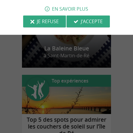
EN SAVOIR PLUS
JE REFUSE
J'ACCEPTE
La Baleine Bleue
à Saint-Martin-de-Ré
Top expériences
Top 5 des spots pour admirer
les couchers de soleil sur l’île