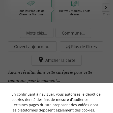
Tous les Produits de
Huîtres / Moules / Fruits
Bières /
Charente Maritime
de mer
Charent
Mots clés...
Commune...
Ouvert aujourd'hui
Plus de filtres
Afficher la carte
Aucun résultat dans cette catégorie pour cette
commune pour le moment...
En continuant à naviguer, vous autorisez le dépôt de
n
o
t
e
c
o
u
p
e
c
o
e
u
cookies tiers à des fins de
mesure d'audience
.
r
d
r
Certaines pages du site proposent des
vidéos
dont
les plateformes déposent également des cookies.