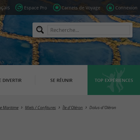
Espace Pro
Carnets de Voyage
Connexion
E DIVERTIR
SE RÉUNIR
TOP EXPÉRIENCES
Masquer la carte
te Maritime
Miels / Confitures
Île d'Oléron
Dolus-d'Oléron