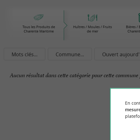
Tous les Produits de
Huîtres / Moules / Fruits
Bières /
Charente Maritime
de mer
Charent
Mots clés...
Commune...
Ouvert aujourd'
Aucun résultat dans cette catégorie pour cette commune 
En cont
mesure
platef