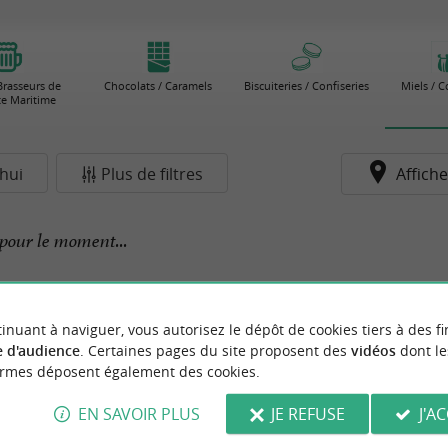
 Brasseurs de
Chocolats / Caramels
Biscuiteries / Confiseries
Miels / C
e Maritime
hui
Plus de filtres
Affiche
pour le moment...
inuant à naviguer, vous autorisez le dépôt de cookies tiers à des fi
 d'audience
. Certaines pages du site proposent des
vidéos
dont le
ormes déposent également des cookies.
EN SAVOIR PLUS
JE REFUSE
J'A