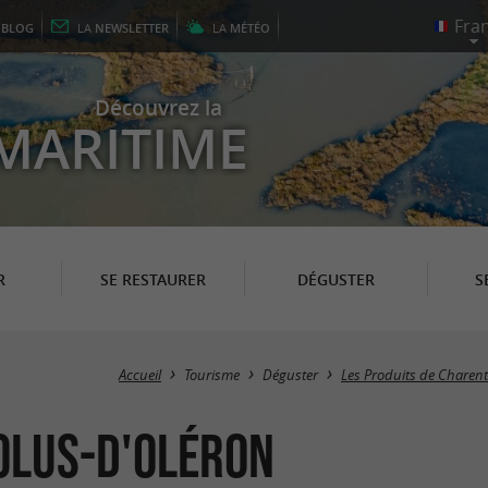
E
BLOG
LA
NEWSLETTER
LA
MÉTÉO
Découvrez la
MARITIME
R
SE RESTAURER
DÉGUSTER
S
Accueil
Tourisme
Déguster
Les Produits de Charen
Dolus-d'Oléron