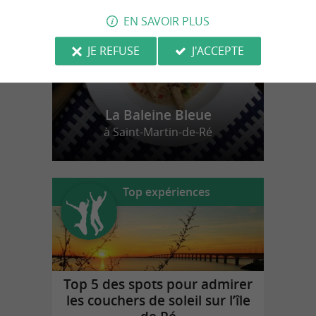
EN SAVOIR PLUS
JE REFUSE
J'ACCEPTE
La Baleine Bleue
à Saint-Martin-de-Ré
Top expériences
Top 5 des spots pour admirer
les couchers de soleil sur l’île