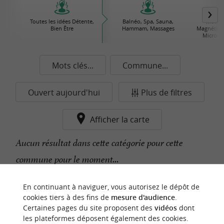
Toutes les idées Détente,
Balnéo, Spa, Sauna,
Médeci
Bien Être
Hammam, Massages
Magnétiseu
Microne
Mots clés...
Commune...
Ouvert aujourd'hui
Plus de filtres
Afficher la carte
Aucun résultat dans cette catégorie pour cette
commune pour le moment...
En continuant à naviguer, vous autorisez le dépôt de
n
o
t
e
c
o
u
p
e
c
o
e
u
cookies tiers à des fins de
mesure d'audience
.
r
d
r
Certaines pages du site proposent des
vidéos
dont
les plateformes déposent également des cookies.