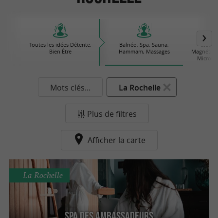
Toutes les idées Détente,
Balnéo, Spa, Sauna,
Médeci
Bien Être
Hammam, Massages
Magnétiseu
Microne
Mots clés...
La Rochelle
Plus de filtres
Afficher la carte
La Rochelle
SPA des Ambassadeurs