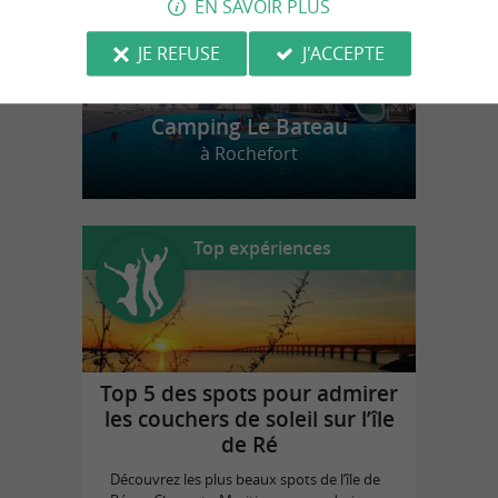
EN SAVOIR PLUS
JE REFUSE
J'ACCEPTE
Camping Le Bateau
à Rochefort
Top expériences
Top 5 des spots pour admirer
les couchers de soleil sur l’île
de Ré
Découvrez les plus beaux spots de l’île de