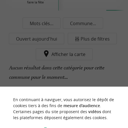
faire la fête
Mots clés...
Commune...
Ouvert aujourd'hui
Plus de filtres
Afficher la carte
Aucun résultat dans cette catégorie pour cette
commune pour le moment...
n
o
t
e
c
o
u
p
e
c
o
e
u
En continuant à naviguer, vous autorisez le dépôt de
r
d
r
cookies tiers à des fins de
mesure d'audience
.
Certaines pages du site proposent des
vidéos
dont
les plateformes déposent également des cookies.