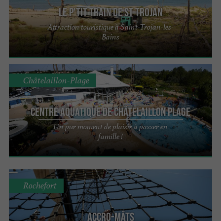
Le P'tit train de St Trojan
Attraction touristique à Saint-Trojan-les-
Bains
Châtelaillon-Plage
Centre Aquatique de Châtelaillon Plage
Un pur moment de plaisir à passer en
famille !
Rochefort
Accro-mâts