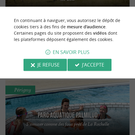
En continuant à naviguer, vous autorisez le dépôt de
Saint-Georges-d'Oléron
cookies tiers à des fins de
mesure d'audience
.
Certaines pages du site proposent des
vidéos
dont
les plateformes déposent également des cookies.
Les Ânes d'Oléron
EN SAVOIR PLUS
Activités nature avec des ânes à Saint-
Georges d’Oléron
JE REFUSE
J'ACCEPTE
Périgny
Parc Aquatique Palmilud
S'amuser comme des fous près de La Rochelle