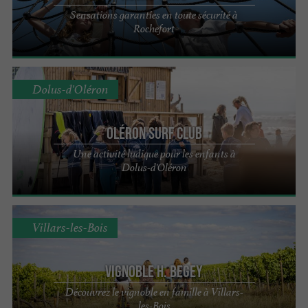
Sensations garanties en toute sécurité à
Rochefort
Dolus-d'Oléron
Oléron Surf Club
Une activité ludique pour les enfants à
Dolus-d'Oléron
Villars-les-Bois
Vignoble H. Begey
Découvrez le vignoble en famille à Villars-
les-Bois