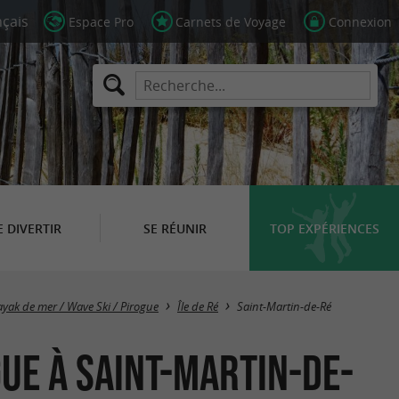
Espace Pro
Carnets de Voyage
Connexion
E DIVERTIR
SE RÉUNIR
TOP EXPÉRIENCES
Masquer la carte
ayak de mer / Wave Ski / Pirogue
Île de Ré
Saint-Martin-de-Ré
gue à Saint-Martin-de-