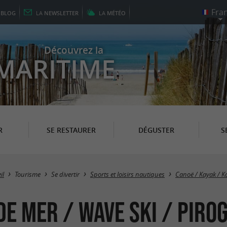
E
BLOG
LA
NEWSLETTER
LA
MÉTÉO
Découvrez la
MARITIME
R
SE RESTAURER
DÉGUSTER
S
il
Tourisme
Se divertir
Sports et loisirs nautiques
Canoë / Kayak / K
de mer / Wave Ski / Piro