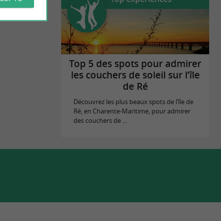
Top 5 des spots pour admirer
les couchers de soleil sur l’île
de Ré
Découvrez les plus beaux spots de l’île de
Ré, en Charente-Maritime, pour admirer
des couchers de ...