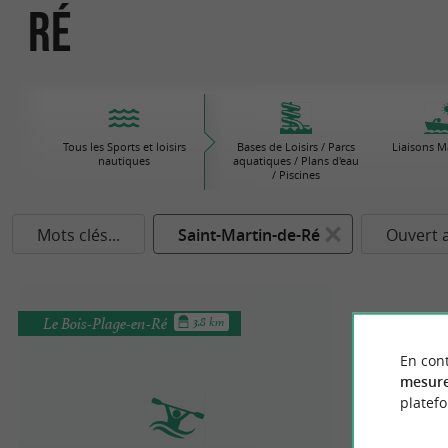
Ré
Tous les Sports et loisirs
Bases de Loisirs / Parcs
Liaisons M
nautiques
aquatiques / Plans d'eau
/ Piscines
Mots clés...
Saint-Martin-de-Ré
Ouvert 
Le Bois-Plage-en-Ré
3.8 km
En cont
mesure
platef