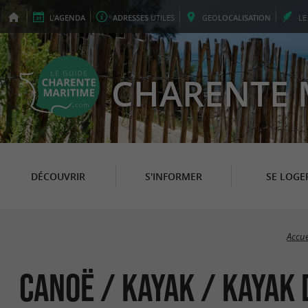
L'
AGENDA
ADRESSES
UTILES
GEO
LOCALISATION
L
CHARENTE 
DÉCOUVRIR
S'INFORMER
SE LOGE
Accue
Canoë / Kayak / Kayak 