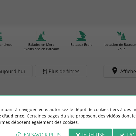
aritimes
Balades en Mer /
Bateaux École
Location de Bateaux
Excursions en Bateaux
Voile
aujourd'hui
Plus de filtres
Affiche
inuant à naviguer, vous autorisez le dépôt de cookies tiers à des fi
 d'audience
. Certaines pages du site proposent des
vidéos
dont le
ormes déposent également des cookies.
EN SAVOIR PLUS
JE REFUSE
J'A