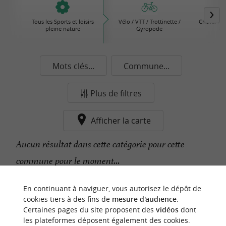
Tous les Sports et loisirs
Vélo / VTT / Trottinette /
Cheval / Â
pleine nature
Gyropode
Ca
Mots clés...
Commune...
Plus de filtres
Afficher la carte
Aucun résultat dans cette catégorie pour cette
commune pour le moment...
En continuant à naviguer, vous autorisez le dépôt de
n
o
t
e
c
o
u
p
e
c
o
e
u
cookies tiers à des fins de
mesure d'audience
.
r
d
r
Certaines pages du site proposent des
vidéos
dont
les plateformes déposent également des cookies.