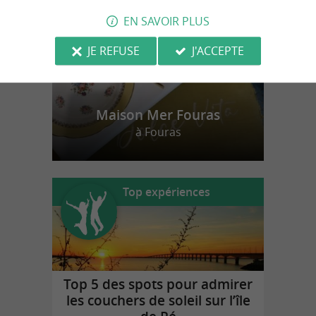
EN SAVOIR PLUS
JE REFUSE
J'ACCEPTE
Maison Mer Fouras
à Fouras
Top expériences
Top 5 des spots pour admirer
les couchers de soleil sur l’île