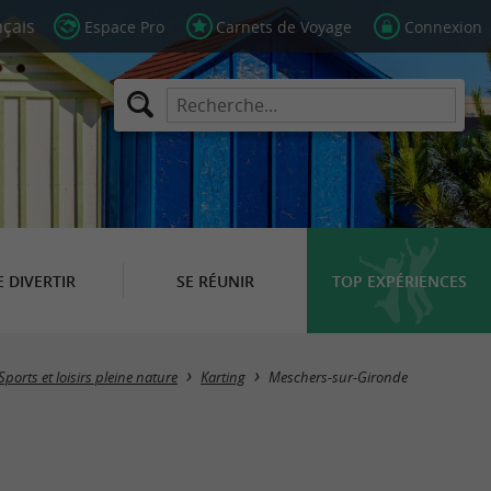
Espace Pro
Carnets de Voyage
Connexion
E DIVERTIR
SE RÉUNIR
TOP EXPÉRIENCES
Masquer la carte
Sports et loisirs pleine nature
Karting
Meschers-sur-Gironde