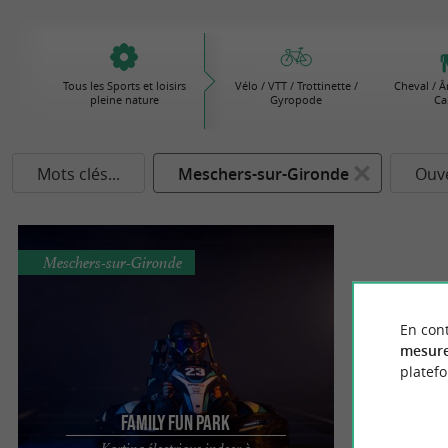
Tous les Sports et loisirs
Vélo / VTT / Trottinette /
Cheval / Â
pleine nature
Gyropode
Ca
Mots clés...
Meschers-sur-Gironde
Ouve
Meschers-sur-Gironde
En cont
mesure
platef
Family Fun Park
Karting électrique indoor à