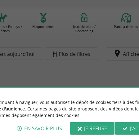
nes / Poneys /
Hippodromes
Jeux de piste /
Parcs à thèmes
lèches
Géocaching
rt aujourd'hui
Plus de filtres
Affiche
inuant à naviguer, vous autorisez le dépôt de cookies tiers à des fi
 d'audience
. Certaines pages du site proposent des
vidéos
dont le
ormes déposent également des cookies.
EN SAVOIR PLUS
JE REFUSE
J'A