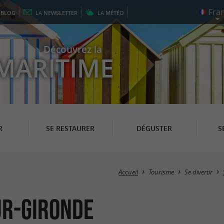
E
BLOG
LA
NEWSLETTER
LA
MÉTÉO
Découvrez la
MARITIME
R
SE RESTAURER
DÉGUSTER
S
Accueil
Tourisme
Se divertir
ur-Gironde