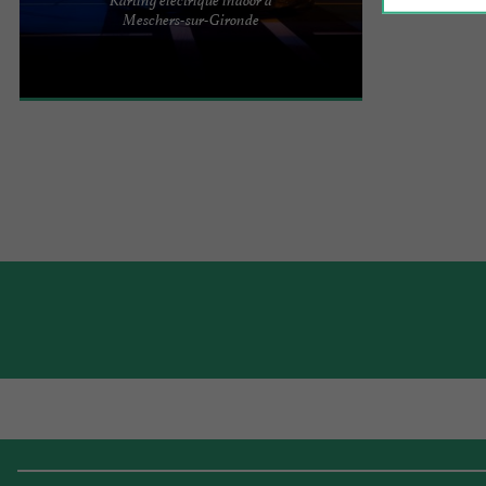
DÉCOUVREZ UNE EXPÉRIENCE DE karting
Meschers-sur-Gironde
électrique indoor DE HAUT NIVEAU, MINI KART
ENFANTS, MANÈGE ET COIN GOURMAND ...