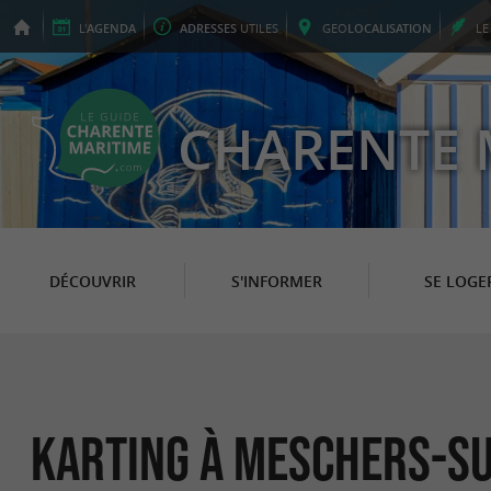
L'
AGENDA
ADRESSES
UTILES
GEO
LOCALISATION
L
CHARENTE 
DÉCOUVRIR
S'INFORMER
SE LOGE
Karting à Meschers-s