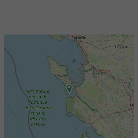
constitue un complément apprécié au
d’Oléron
séjour hôtelier.
Une expérience gastronomique tournée
vers le territoire
Au sein de l’établissement, le
restaurant
OYAT -
met en valeur les produits
Cuisine des Dunes
issus du terroir oléronais et charentais. La
cuisine proposée s’inspire des ressources
locales, qu’elles proviennent de la mer, des
marais ou des terres environnantes.
Les produits de saison occupent une place