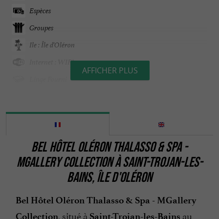
Espèces
Groupes
Ile : Île d'Oléron
Internet : WIFI
AFFICHER PLUS
Linge Fourni
Ouvert 7 jour sur 7
Ouvert toute l'année
Parking
BEL HÔTEL OLÉRON THALASSO & SPA -
Parle anglais
MGALLERY COLLECTION À SAINT-TROJAN-LES-
Piscine
BAINS, ÎLE D'OLÉRON
Restaurant
Salle de Séminaire
Bel Hôtel Oléron Thalasso & Spa - MGallery
, situé à
au
Collection
Saint-Trojan-les-Bains
Spa