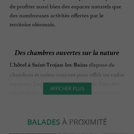
de profiter aussi bien des espaces naturels que
des nombreuses activités offertes par le
territoire oléronais.
Des chambres ouvertes sur la nature
L’
dispose de
hôtel à Saint-Trojan-les-Bains
chambres et suites conçues pour offrir un cadre
reposant. Les espaces ont été pensés dans des
AFFICHER PLUS
tonalités douces inspirées de l’environnement
local. Selon leur situation, les hébergements
offrent une vue sur la forêt de pins, les dunes ou
l’océan.
BALADES
À PROXIMITÉ
La luminosité naturelle occupe une place