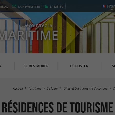
E
BLOG
LA
NEWSLETTER
LA
MÉTÉO
Découvrez la
MARITIME
R
SE RESTAURER
DÉGUSTER
S
Accueil
Tourisme
Se loger
Gîtes et Locations de Vacances
V
/ Résidences de Tourism