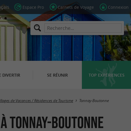
Espace Pro
Carnets de Voyage
Connexion
E DIVERTIR
SE RÉUNIR
TOP EXPÉRIENCES
Masquer la carte
illages de Vacances / Résidences de Tourisme
Tonnay-Boutonne
e à Tonnay-Boutonne