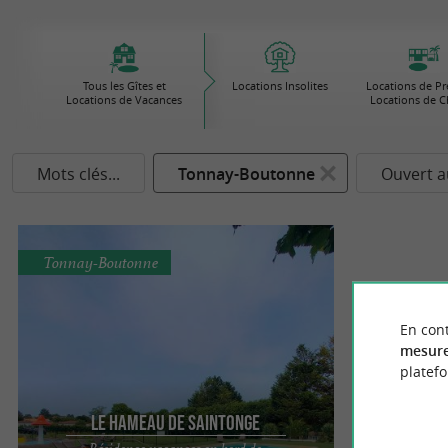
Tous les Gîtes et
Locations Insolites
Locations de Pre
Locations de Vacances
Locations de 
Mots clés...
Tonnay-Boutonne
Ouvert a
Tonnay-Boutonne
En cont
mesure
platef
Le Hameau de Saintonge
Résidence vacances en bord de