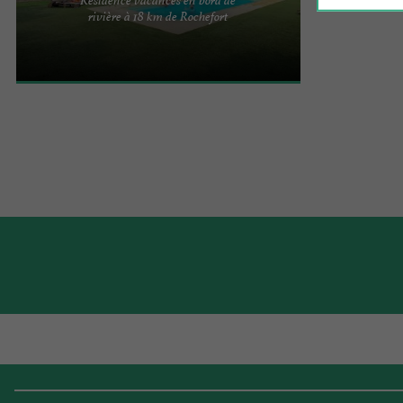
Le Hameau de Saintonge, résidence de vacances,
rivière à 18 km de Rochefort
est idéalement située entre terre et mer, à 18 km
de Rochefort et ...