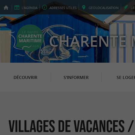
L'
AGENDA
ADRESSES
UTILES
GEO
LOCALISATION
L
CHARENTE 
DÉCOUVRIR
S'INFORMER
SE LOGE
Villages de Vacances 