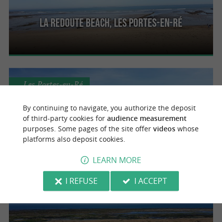
La Redoute beach, Les Portes-en-Ré
Les Portes-en-Ré
By continuing to navigate, you authorize the deposit
of third-party cookies for
audience measurement
Grand Marchais beach, Portes-en-Ré
purposes. Some pages of the site offer
videos
whose
platforms also deposit cookies.
LEARN MORE
I REFUSE
I ACCEPT
Les Portes-en-Ré